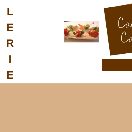
L
E
R
I
E