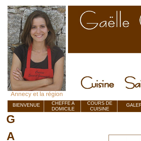
Annecy et la région
CHEFFE A
COURS DE
BIENVENUE
GALER
DOMICILE
CUISINE
G
A