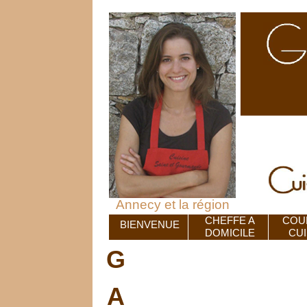
Annecy et la région
CHEFFE A
COU
BIENVENUE
DOMICILE
CUI
G
A