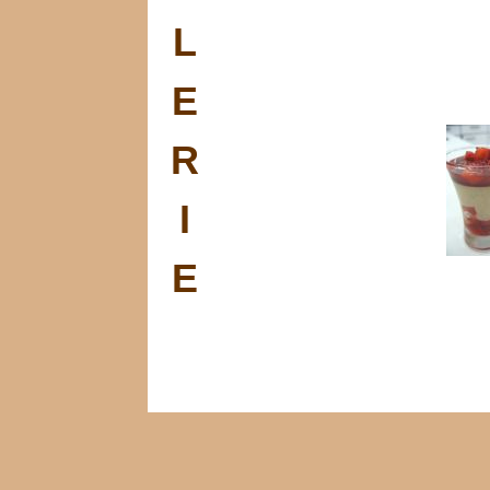
L
E
R
I
E