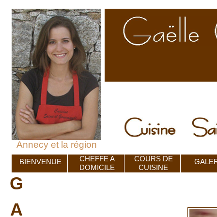
Annecy et la région
CHEFFE A
COURS DE
BIENVENUE
GALER
DOMICILE
CUISINE
G
A