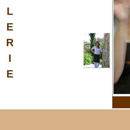
L
E
R
I
E