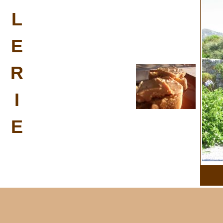
L
E
R
I
E