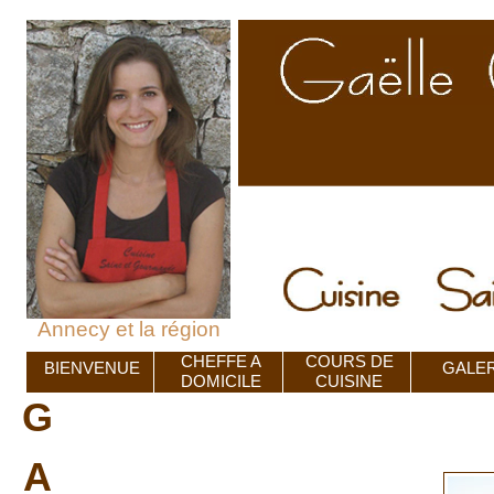
Annecy et la région
CHEFFE A
COURS DE
BIENVENUE
GALER
DOMICILE
CUISINE
G
A